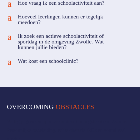
a
Hoe vraag ik een schoolactiviteit aan?
a
Hoeveel leerlingen kunnen er tegelijk
meedoen?
a
Ik zoek een actieve schoolactiviteit of
sportdag in de omgeving Zwolle. Wat
kunnen jullie bieden?
a
Wat kost een schoolclinic?
OVERCOMING
OBSTACLES
Verleg je grenzen op onze outdoor trainingslocatie in Zwolle.
Persoonlijke begeleiding, echte obstacle skills en vooral veel
plezier.