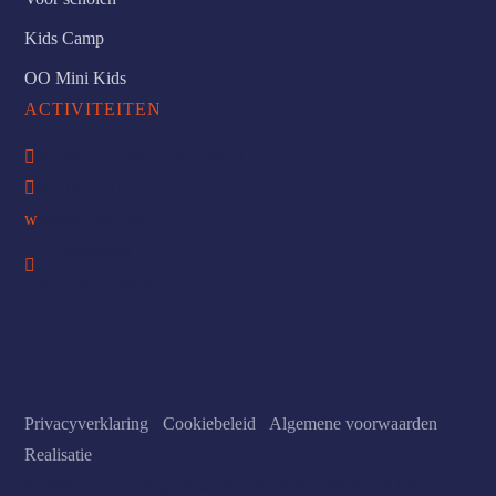
Kids Camp
OO Mini Kids
ACTIVITEITEN

info@overcomingobstacles.nl

085 047 9513
w
WhatsApp Ons
Nijenhuislaan 2

8043 WD Zwolle
Privacyverklaring
-
Cookiebeleid
-
Algemene voorwaarden
-
Realisatie
© 2026 Overcoming Obstacles · KvK 81059639 · BTW