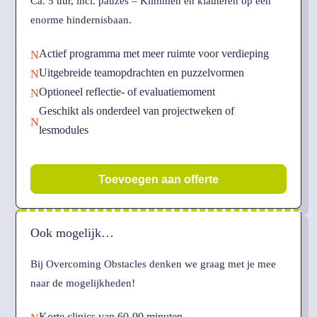
Ca. 5 uur, incl. pauzes – Klimmen en klauteren op een
enorme hindernisbaan.
Actief programma met meer ruimte voor verdieping
N
Uitgebreide teamopdrachten en puzzelvormen
N
Optioneel reflectie- of evaluatiemoment
N
Geschikt als onderdeel van projectweken of
N
lesmodules
Toevoegen aan offerte
Ook mogelijk…
Bij Overcoming Obstacles denken we graag met je mee
naar de mogelijkheden!
Korte clinics van 60-90 minuten