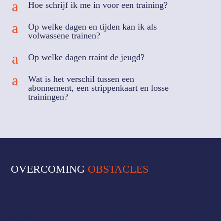
a
Hoe schrijf ik me in voor een training?
a
Op welke dagen en tijden kan ik als
volwassene trainen?
a
Op welke dagen traint de jeugd?
a
Wat is het verschil tussen een
abonnement, een strippenkaart en losse
trainingen?
OVERCOMING
OBSTACLES
Verleg je grenzen op onze outdoor trainingslocatie in Zwolle.
Persoonlijke begeleiding, echte obstacle skills en vooral veel
plezier.