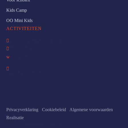
Kids Camp
OO Mini Kids
ACTIVITEITEN

info@overcomingobstacles.nl

085 047 9513
w
WhatsApp Ons
Nijenhuislaan 2

8043 WD Zwolle
Privacyverklaring
-
Cookiebeleid
-
Algemene voorwaarden
-
Realisatie
© 2026 Overcoming Obstacles · KvK 81059639 · BTW