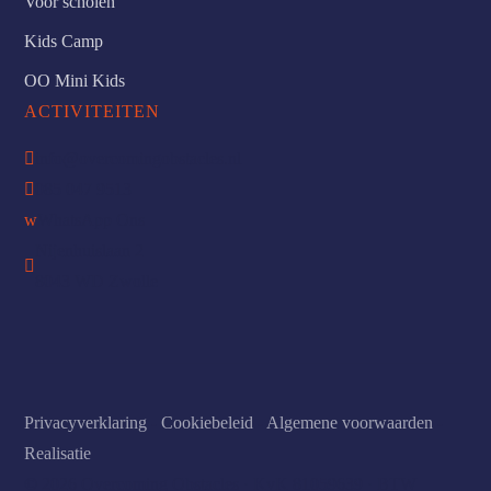
Voor scholen
Kids Camp
OO Mini Kids
ACTIVITEITEN

info@overcomingobstacles.nl

085 047 9513
w
WhatsApp Ons
Nijenhuislaan 2

8043 WD Zwolle
Privacyverklaring
-
Cookiebeleid
-
Algemene voorwaarden
-
Realisatie
© 2026 Overcoming Obstacles · KvK 81059639 · BTW