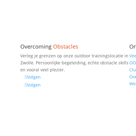
Overcoming
Obstacles
On
Verleg je grenzen op onze outdoor trainingslocatie in
Vee
Zwolle. Persoonlijke begeleiding, echte obstacle skills
OO
en vooral veel plezier.
Clu
Ov
Volgen
Wer
Volgen