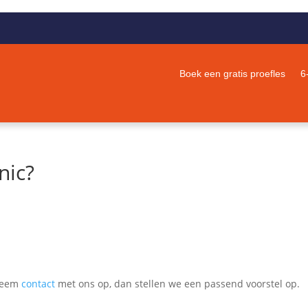
Boek een gratis proefles
6
nic?
 Neem
contact
met ons op, dan stellen we een passend voorstel op.