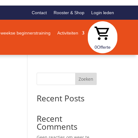
Contact
Rooster & Shop
Login leden
-weekse beginnerstraining
Activiteiten
0
Offerte
Zoeken
Recent Posts
Recent
Comments
Geen reacties om weer te