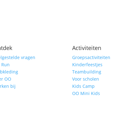
tdek
Activiteiten
lgestelde vragen
Groepsactiviteiten
 Run
Kinderfeestjes
bkleding
Teambuilding
er OO
Voor scholen
ken bij
Kids Camp
OO Mini Kids