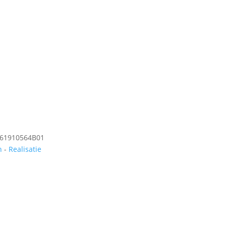
861910564B01
n
-
Realisatie