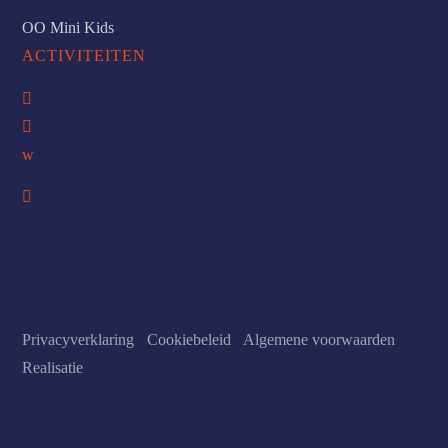
OO Mini Kids
ACTIVITEITEN

info@overcomingobstacles.nl

085 047 9513
w
WhatsApp Ons
Nijenhuislaan 2

8043 WD Zwolle
Privacyverklaring
-
Cookiebeleid
-
Algemene voorwaarden
-
Realisatie
© 2026 Overcoming Obstacles · KvK 81059639 · BTW
NL861910564B01