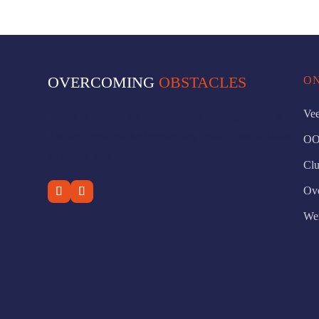
OVERCOMING
OBSTACLES
O
Vee
Verleg je grenzen op onze outdoor trainingslocatie in
Zwolle. Persoonlijke begeleiding, echte obstacle skills
OO
en vooral veel plezier.
Clu
Ov
Wer