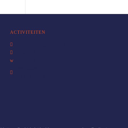
ACTIVITEITEN

info@overcomingobstacles.nl

085 047 9513
w
WhatsApp Ons
Nijenhuislaan 2

8043 WD Zwolle