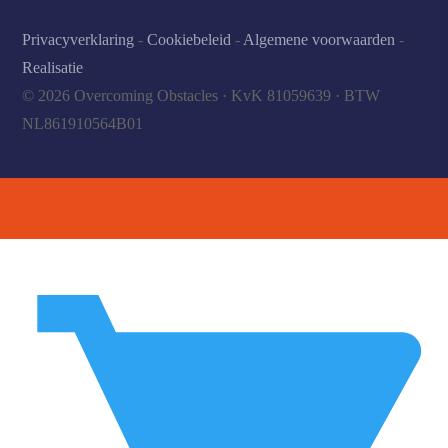
Privacyverklaring
-
Cookiebeleid
-
Algemene voorwaarden
-
Realisatie
© 2026 Overcoming Obstacles · KvK 81059639 · BTW
NL861910564B01