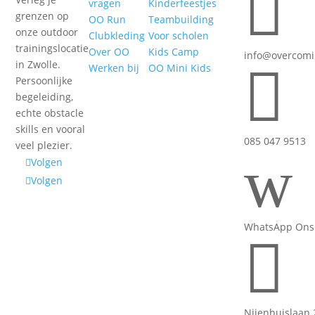

vragen
Kinderfeestjes
grenzen op
OO Run
Teambuilding
onze outdoor
Clubkleding
Voor scholen
trainingslocatie
Over OO
Kids Camp
info@overcomi
in Zwolle.

Werken bij
OO Mini Kids
Persoonlijke
begeleiding,
echte obstacle
skills en vooral
085 047 9513
veel plezier.
w
Volgen
Volgen
WhatsApp Ons

Nijenhuislaan 