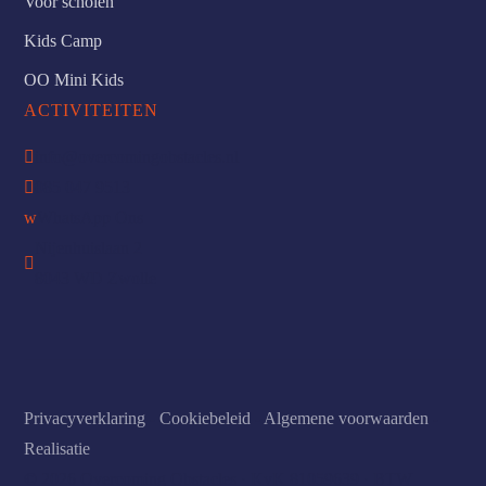
Voor scholen
Kids Camp
OO Mini Kids
ACTIVITEITEN

info@overcomingobstacles.nl

085 047 9513
w
WhatsApp Ons
Nijenhuislaan 2

8043 WD Zwolle
Privacyverklaring
-
Cookiebeleid
-
Algemene voorwaarden
-
Realisatie
© 2026 Overcoming Obstacles · KvK 81059639 · BTW