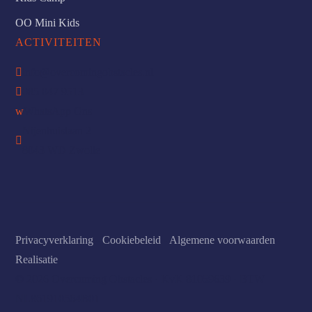
OO Mini Kids
ACTIVITEITEN

info@overcomingobstacles.nl

085 047 9513
w
WhatsApp Ons
Nijenhuislaan 2

8043 WD Zwolle
Privacyverklaring
-
Cookiebeleid
-
Algemene voorwaarden
-
Realisatie
© 2026 Overcoming Obstacles · KvK 81059639 · BTW
NL861910564B01