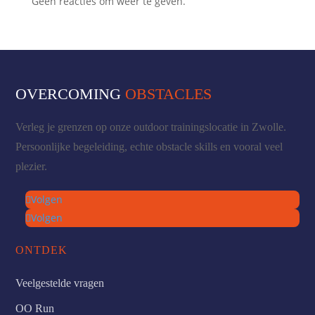
Geen reacties om weer te geven.
OVERCOMING
OBSTACLES
Verleg je grenzen op onze outdoor trainingslocatie in Zwolle.
Persoonlijke begeleiding, echte obstacle skills en vooral veel
plezier.
Volgen
Volgen
ONTDEK
Veelgestelde vragen
OO Run